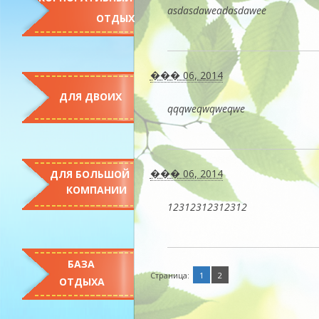
asdasdaweadasdawee
ОТДЫХ
��� 06, 2014
ДЛЯ ДВОИХ
qqqweqwqweqwe
��� 06, 2014
ДЛЯ БОЛЬШОЙ
КОМПАНИИ
12312312312312
БАЗА
Страница:
1
2
ОТДЫХА